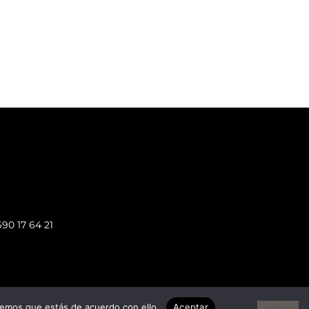
690 17 64 21
remos que estás de acuerdo con ello.
Aceptar