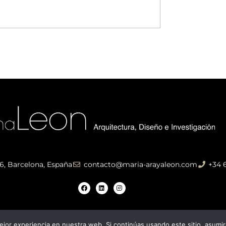
-6, Barcelona, España
contacto@maria-arayaleon.com
+34 
jor experiencia en nuestra web. Si continúas usando este sitio, asumi