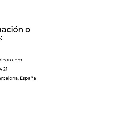
mación o
:
aleon.com
4 21
Barcelona, España